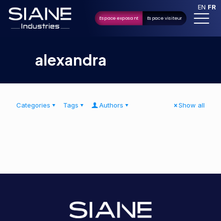
EN
FR
Espace exposant
Espace visiteur
alexandra
Categories
Tags
Authors
Show all