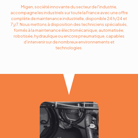
Migen, société innovante du secteur de l'industrie,
accompagne les industriels sur toute la France avec une offre
complète de maintenance industrielle, disponible 24 h/24 et
7 j/7. Nous mettons à disposition des techniciens spécialisés,
formés à la maintenance électromécanique, automatisée,
robotisée, hydraulique ou encore pneumatique, capables
d’intervenir sur de nombreux environnements et
technologies.