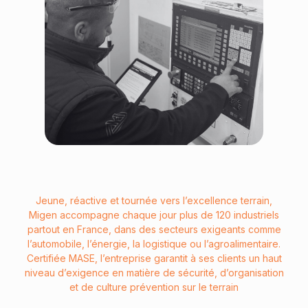
Jeune, réactive et tournée vers l’excellence terrain,
Migen accompagne chaque jour plus de 120 industriels
partout en France, dans des secteurs exigeants comme
l’automobile, l’énergie, la logistique ou l’agroalimentaire.
Certifiée MASE, l’entreprise garantit à ses clients un haut
niveau d’exigence en matière de sécurité, d’organisation
et de culture prévention sur le terrain