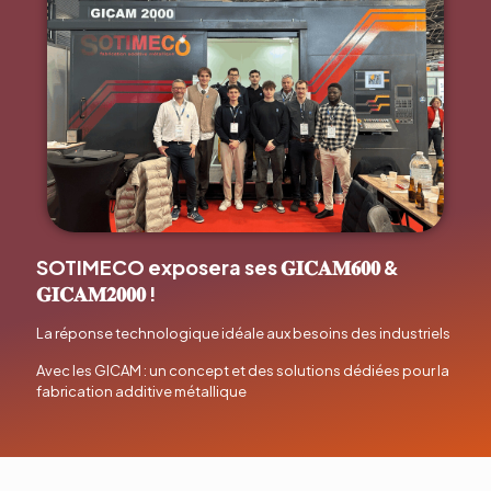
SOTIMECO exposera ses 𝐆𝐈𝐂𝐀𝐌𝟔𝟎𝟎 &
𝐆𝐈𝐂𝐀𝐌𝟐𝟎𝟎𝟎 !
La réponse technologique idéale aux besoins des industriels
Avec les GICAM : un concept et des solutions dédiées pour la
fabrication additive métallique