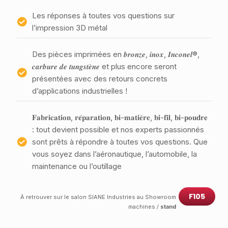
Les réponses à toutes vos questions sur
l’impression 3D métal
Des pièces imprimées en 𝒃𝒓𝒐𝒏𝒛𝒆, 𝒊𝒏𝒐𝒙, 𝑰𝒏𝒄𝒐𝒏𝒆𝒍®,
𝒄𝒂𝒓𝒃𝒖𝒓𝒆 𝒅𝒆 𝒕𝒖𝒏𝒈𝒔𝒕𝒆̀𝒏𝒆 et plus encore seront
présentées avec des retours concrets
d’applications industrielles !
𝐅𝐚𝐛𝐫𝐢𝐜𝐚𝐭𝐢𝐨𝐧, 𝐫𝐞́𝐩𝐚𝐫𝐚𝐭𝐢𝐨𝐧, 𝐛𝐢-𝐦𝐚𝐭𝐢𝐞̀𝐫𝐞, 𝐛𝐢-𝐟𝐢𝐥, 𝐛𝐢-𝐩𝐨𝐮𝐝𝐫𝐞
: tout devient possible et nos experts passionnés
sont prêts à répondre à toutes vos questions. Que
vous soyez dans l’aéronautique, l’automobile, la
maintenance ou l’outillage
F105
À retrouver sur le salon SIANE Industries au Showroom
machines /
stand